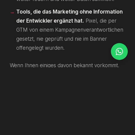
Tools, die das Marketing ohne Information
der Entwickler ergänzt hat.
Pixel, die per
GTM von einem Kampagnenverantwortlichen
gesetzt, nie geprüft und nie im Banner
offengelegt wurden.
Wenn Ihnen einiges davon bekannt vorkommt,
ist ein Audit der richtige Startpunkt —
typischerweise zwei bis vier Stunden Arbeit für
eine kleine Site.
Praktische Umsetzungsoptionen
Für die meisten Monaco-Unternehmen