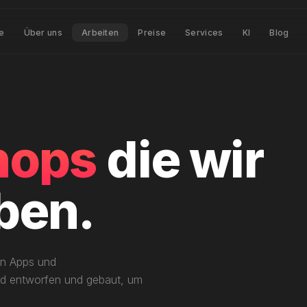
te
Über uns
Arbeiten
Preise
Services
KI
Blog
hops
die wir
ben.
en Apps und
rd entworfen und gebaut, um