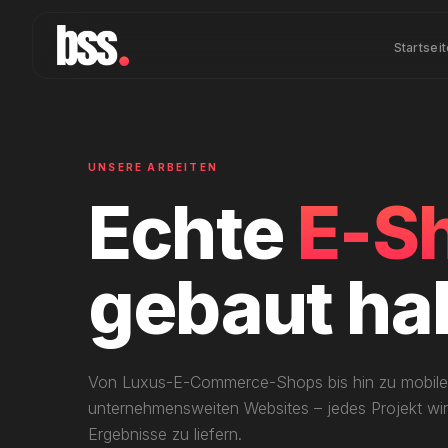
Startsei
UNSERE ARBEITEN
E-S
Echte
gebaut ha
Von Luxus-E-Commerce-Shops bis hin zu mobil
unternehmensweiten Websites – jedes Projekt wi
WEB DESIGN
·
WORDPRESS
Ergebnisse zu liefern.