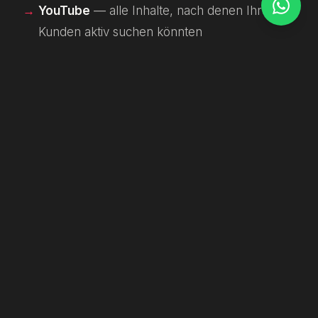
YouTube
— alle Inhalte, nach denen Ihre
Kunden aktiv suchen könnten
Ihre Website
— betten Sie Video stets auf
der Startseite, Serviceseiten und in
Blogbeiträgen ein
Suchmaschinen können Videos nicht ansehen,
aber sie lesen Transkripte und Metadaten.
Fügen Sie jeder veröffentlichten Video Untertitel
und eine schriftliche Beschreibung hinzu. Das
verbessert SEO, Zugänglichkeit und Watch Time.
Ihr Video-Output ist am wirkungsvollsten, wenn
er in eine übergreifende
Social-Media-Strategie
und ein
digitales Marketing
-Konzept eingebettet