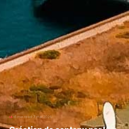
·
·
6 min read
7 mai 2026
IA