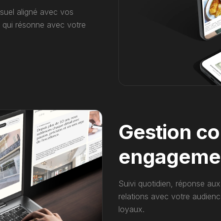
suel aligné avec vos
 qui résonne avec votre
Gestion c
engageme
Suivi quotidien, réponse au
relations avec votre audienc
loyaux.