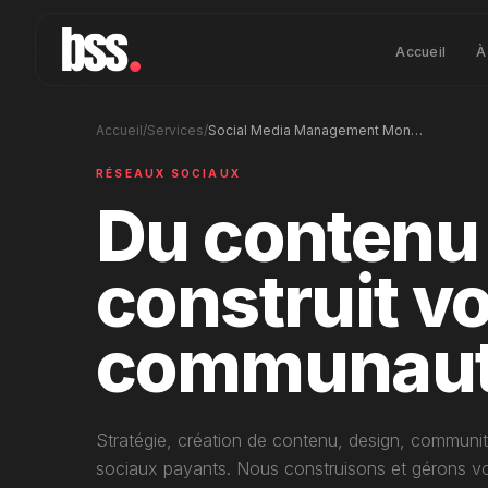
Accueil
À
Accueil
/
Services
/
Social Media Management Monaco – Content & Community
RÉSEAUX SOCIAUX
Du contenu
construit vo
communaut
Stratégie, création de contenu, design, commun
sociaux payants. Nous construisons et gérons vo