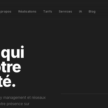
 propos
Réalisations
Tarifs
Services
IA
Blog
 qui
tre
é.
ity management et réseaux
tre présence sur