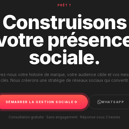
PRÊT ?
Construisons
votre présenc
sociale.
ez-nous votre histoire de marque, votre audience cible et vos me
clés. Nous créerons une stratégie de réseaux sociaux qui convertit.
DÉMARRER LA GESTION SOCIALE
WHATSAPP
Consultation gratuite · Sans engagement · Réponse sous 2 heures