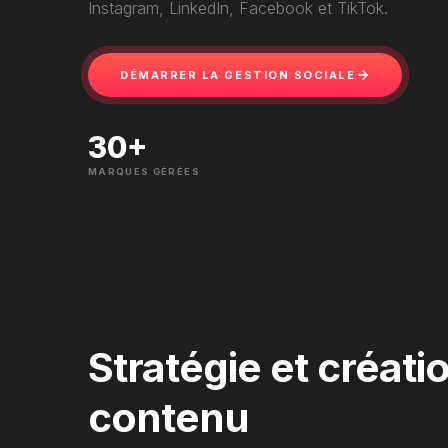
Instagram, LinkedIn, Facebook et TikTok.
DÉMARRER LA GESTION SOCIALE
30
+
MARQUES GÉRÉES
Stratégie et créati
contenu