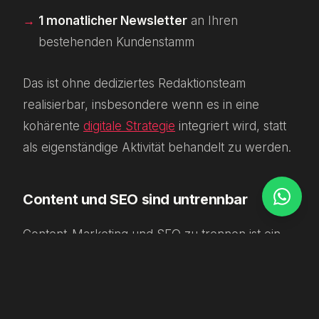
1 monatlicher Newsletter
an Ihren
bestehenden Kundenstamm
Das ist ohne dediziertes Redaktionsteam
realisierbar, insbesondere wenn es in eine
kohärente
digitale Strategie
integriert wird, statt
als eigenständige Aktivität behandelt zu werden.
Content und SEO sind untrennbar
Content-Marketing und SEO zu trennen ist ein
strategischer Fehler. Inhalte sind das Vehikel;
Suchsichtbarkeit ist eines der wichtigsten
Ergebnisse. Jeder veröffentlichte Artikel ist eine