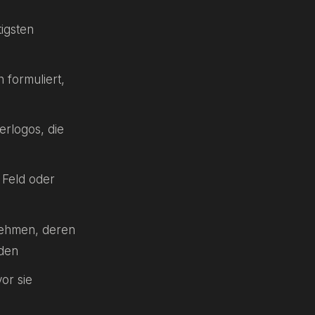
igsten
 formuliert,
erlogos, die
 Feld oder
nehmen, deren
nden
or sie