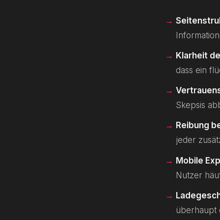
Seitenstru
Information
Klarheit 
dass ein fl
Vertrauen
Skepsis a
Reibung b
jeder zusät
Mobile Ex
Nutzer häu
Ladegesch
überhaupt 