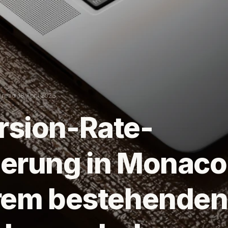
·
n read
18 April 2026
rsion-Rate-
erung in Monaco
hrem bestehenden