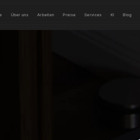
te
Über uns
Arbeiten
Preise
Services
KI
Blog