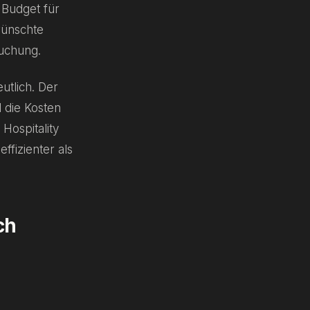
 Budget für
wünschte
Buchung.
utlich. Der
 die Kosten
Hospitality
ffizienter als
ch