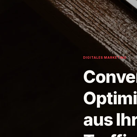
·
5 mi
DIGITALES MARKETING
Conve
Optimi
aus I