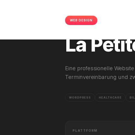
WEB DESIGN
WORDPRESS
La Peti
Eine professionelle Website 
Terminvereinbarung und zw
WORDPRESS
HEALTHCARE
BI
PLATTFORM