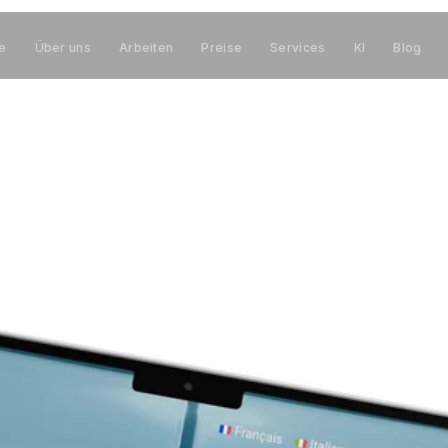
te
Über uns
Arbeiten
Preise
Services
KI
Blog