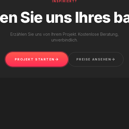
INSPIRIERT?
en Sie uns Ihres b
Erzählen Sie uns von Ihrem Projekt. Kostenlose Beratung,
unverbindlich.
PROJEKT STARTEN
PREISE ANSEHEN
WEB DEVELOPMENT
·
WORDPRESS
The Agency Monaco