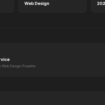
Web Design
20
rvice
e Web Design-Projekte.