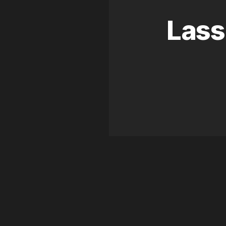
Lass
WEITERE PROJEKTE
Ähnliche Arbeiten
WEB DESIGN
·
WORDPRESS
Univerre Monaco