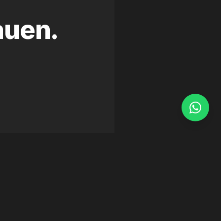
auen.
WEB DESIGN
·
FRAMER
Nailtech Monte-Carlo