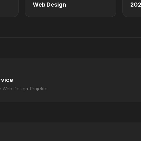
Web Design
20
rvice
e Web Design-Projekte.