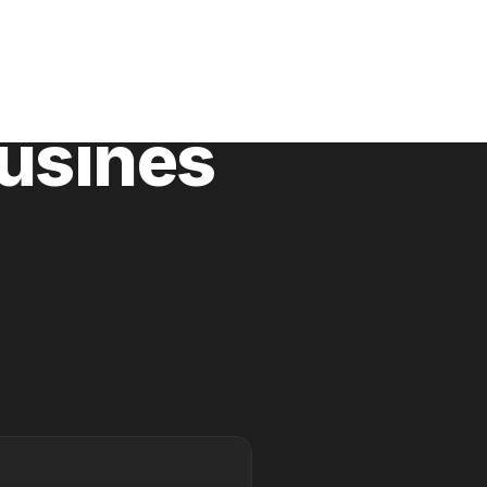
usines
R