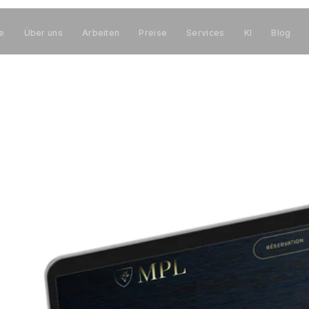
te
Über uns
Arbeiten
Preise
Services
KI
Blog