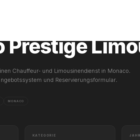
4
 Prestige Limo
inen Chauffeur- und Limousinendienst in Monaco.
rtangebotssystem und Reservierungsformular.
MONACO
KATEGORIE
JAH