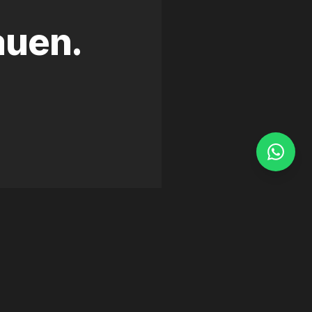
auen.
WEB DEVELOPMENT
·
FRAMER
Homelux Monaco