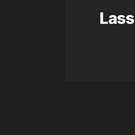
Lass
WEITERE PROJEKTE
Ähnliche Arbeiten
WEB DESIGN
·
WORDPRESS
Univerre Monaco