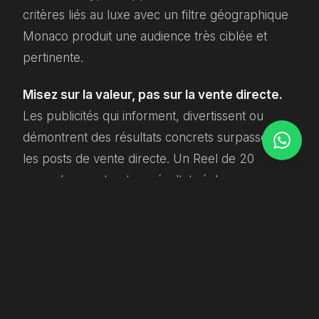
critères liés au luxe avec un filtre géographique
Monaco produit une audience très ciblée et
pertinente.
Misez sur la valeur, pas sur la vente directe.
Les publicités qui informent, divertissent ou
démontrent des résultats concrets surpassent
les posts de vente directe. Un Reel de 20
secondes montrant un résultat réel, avec un
appel à l'action clair, génère davantage de leads
qu'une publicité qui s'ouvre sur votre logo et
vos tarifs.
Le reciblage est sous-utilisé.
Si votre site
reçoit suffisamment de trafic, lancez des