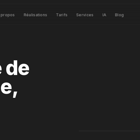
 propos
Réalisations
Tarifs
Services
IA
Blog
e de
le,