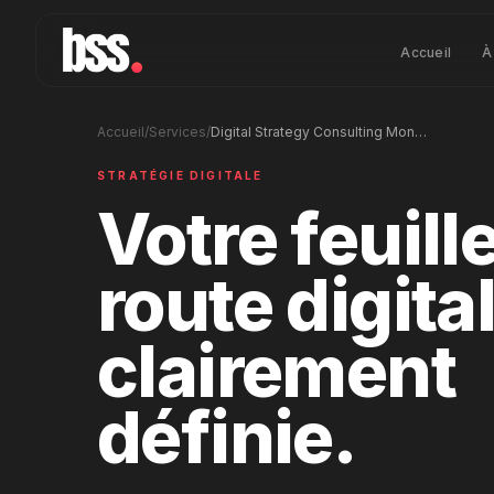
Accueil
À
Accueil
/
Services
/
Digital Strategy Consulting Monaco – Growth Planning
STRATÉGIE DIGITALE
Votre feuill
route digita
clairement
définie.