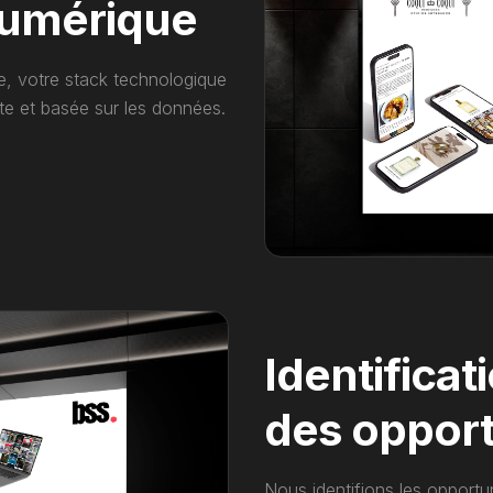
numérique
, votre stack technologique
te et basée sur les données.
Identificat
des opport
Nous identifions les opportun