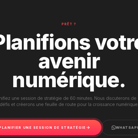
PRÊT ?
Planifions votr
avenir
numérique.
nifiez une session de stratégie de 60 minutes. Nous discuterons de
défis et créerons une feuille de route pour la croissance numérique
PLANIFIER UNE SESSION DE STRATÉGIE
WHATSAP