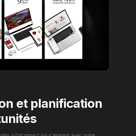
ion et planification
unités
ités à fort impact qui s'alignent avec votre