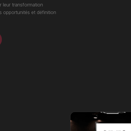
r leur transformation
s opportunités et définition