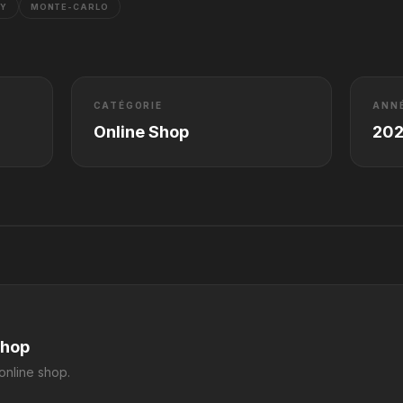
RY
MONTE-CARLO
CATÉGORIE
ANN
Online Shop
20
Shop
 online shop.