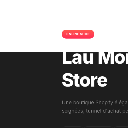
ONLINE SHOP
SHOPIFY
2
Lau Mo
Store
Une boutique Shopify éléga
soignées, tunnel d'achat p