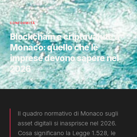
·
·
6 min read
8 April 2026
CONFORMITÀ
Blockchain e criptovalute a
Monaco: quello che le
imprese devono sapere nel
2026
Il quadro normativo di Monaco sugli
asset digitali si inasprisce nel 2026.
Cosa significano la Legge 1.528, le