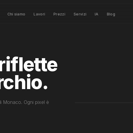
Chi siamo
Lavori
Prezzi
Servizi
IA
Blog
iflette
rchio.
i Monaco. Ogni pixel è