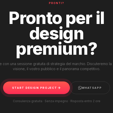
PRONTI?
Pronto per il
design
premium?
te con una sessione gratuita di strategia del marchio. Discuteremo la
visione, il vostro pubblico e il panorama competitivo.
START DESIGN PROJECT
WHATSAPP
Consulenza gratuita · Senza impegno · Risposta entro 2 ore