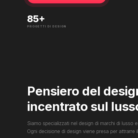
85
+
PROGETTI DI DESIGN
Pensiero del desig
incentrato sul luss
Siamo specializzati nel design di marchi di lusso
Ogni decisione di design viene presa per attrarre i