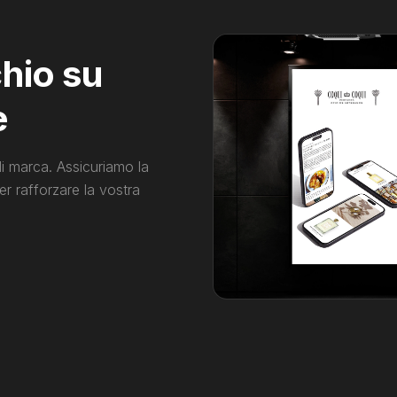
hio su
e
di marca. Assicuriamo la
r rafforzare la vostra