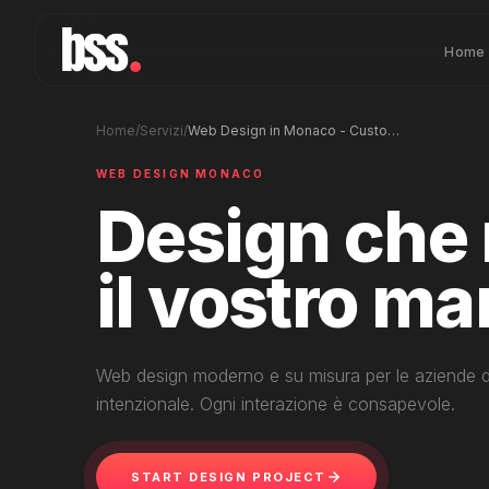
Home
Home
/
Servizi
/
Web Design in Monaco - Custom, Modern, Effective
WEB DESIGN MONACO
Design che r
il vostro ma
Web design moderno e su misura per le aziende d
intenzionale. Ogni interazione è consapevole.
START DESIGN PROJECT