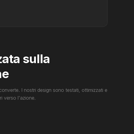
ata sulla
ne
 converte. I nostri design sono testati, ottimizzati e
ori verso l'azione.