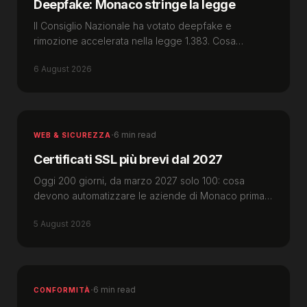
Deepfake: Monaco stringe la legge
Il Consiglio Nazionale ha votato deepfake e
rimozione accelerata nella legge 1.383. Cosa
devono preparare fin d'ora le imprese di Monaco.
6 August 2026
·
6 min read
WEB & SICUREZZA
Certificati SSL più brevi dal 2027
Oggi 200 giorni, da marzo 2027 solo 100: cosa
devono automatizzare le aziende di Monaco prima
che un certificato scaduto blocchi il sito.
5 August 2026
·
6 min read
CONFORMITÀ