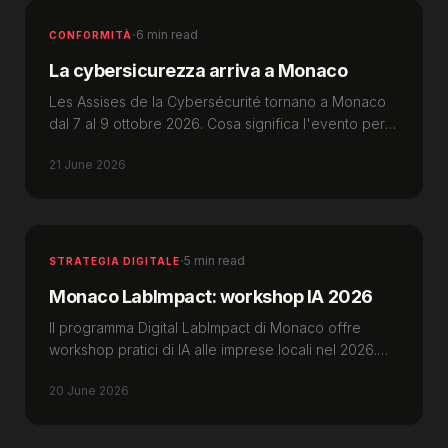
·
6 min read
CONFORMITÀ
La cybersicurezza arriva a Monaco
Les Assises de la Cybersécurité tornano a Monaco
dal 7 al 9 ottobre 2026. Cosa significa l'evento per
le imprese locali e come proteggersi.
21 June 2026
·
5 min read
STRATEGIA DIGITALE
Monaco LabImpact: workshop IA 2026
Il programma Digital LabImpact di Monaco offre
workshop pratici di IA alle imprese locali nel 2026.
Ecco di cosa si tratta e come sfruttarli.
20 June 2026