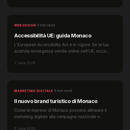
·
5 min read
WEB DESIGN
Accessibilità UE: guida Monaco
L'European Accessibility Act è in vigore. Se la tua
azienda monegasca vende online nell'UE, ecco
cosa significa nel 2026.
7 June 2026
·
5 min read
MARKETING DIGITALE
Il nuovo brand turistico di Monaco
Come le imprese di Monaco possono allineare il
marketing digitale alla campagna nazionale «
Everything At Once » lanciata sui mercati nel 2026.
6 June 2026