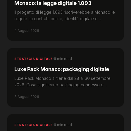
Monaco: la legge digitale 1.093
Il progetto di legge 1.093 riscriverebbe a Monaco le
regole su contratti online, identità digitale e
piattaforme. Cosa conviene preparare da subito.
4 August 2026
·
6 min read
STRATEGIA DIGITALE
Luxe Pack Monaco: packaging digitale
Luxe Pack Monaco si tiene dal 28 al 30 settembre
2026. Cosa significano packaging connesso e
tracciabilità di prodotto per i brand di Monaco.
3 August 2026
·
6 min read
STRATEGIA DIGITALE