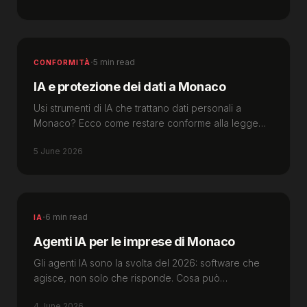
·
5 min read
CONFORMITÀ
IA e protezione dei dati a Monaco
Usi strumenti di IA che trattano dati personali a
Monaco? Ecco come restare conforme alla legge
1.565 e all'APDP.
5 June 2026
·
6 min read
IA
Agenti IA per le imprese di Monaco
Gli agenti IA sono la svolta del 2026: software che
agisce, non solo che risponde. Cosa può
automatizzare un'impresa di Monaco — e il limite da
4 June 2026