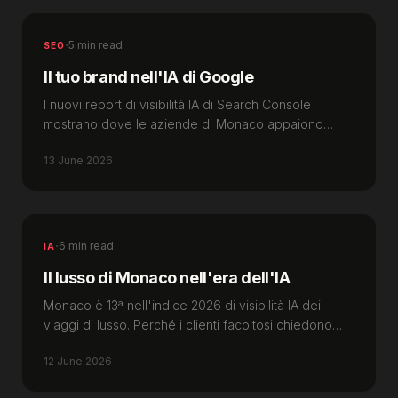
·
5 min read
SEO
Il tuo brand nell'IA di Google
I nuovi report di visibilità IA di Search Console
mostrano dove le aziende di Monaco appaiono
nelle risposte IA. Ecco come usarli.
13 June 2026
·
6 min read
IA
Il lusso di Monaco nell'era dell'IA
Monaco è 13ª nell'indice 2026 di visibilità IA dei
viaggi di lusso. Perché i clienti facoltosi chiedono
all'IA, e come diventare la risposta.
12 June 2026