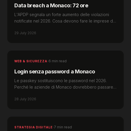
Data breach a Monaco: 72 ore
L'APDP segnala un forte aumento delle violazioni
notificate nel 2026. Cosa devono fare le imprese di
Monaco entro 72 ore secondo la legge n. 1.565.
29 July 2026
·
6 min read
WEB & SICUREZZA
Login senza password a Monaco
Le passkey sostituiscono le password nel 2026.
Perché le aziende di Monaco dovrebbero passare
al login senza password fin da ora.
28 July 2026
·
7 min read
STRATEGIA DIGITALE