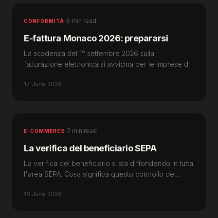
·
6 min read
CONFORMITÀ
E-fattura Monaco 2026: prepararsi
La scadenza del 1° settembre 2026 sulla
fatturazione elettronica si avvicina per le imprese di
Monaco. Guida pratica: piattaforma, dati, formati.
17 June 2026
·
7 min read
E-COMMERCE
La verifica del beneficiario SEPA
La verifica del beneficiario si sta diffondendo in tutta
l'area SEPA. Cosa significa questo controllo del
nome per le imprese di Monaco nel 2026.
16 June 2026