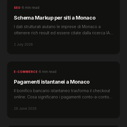
·
6 min read
SEO
Schema Markup per siti a Monaco
I dati strutturati aiutano le imprese di Monaco a
ottenere rich result ed essere citate dalla ricerca IA.
Guida pratica allo schema markup che porta visibilità.
2 July 2026
·
6 min read
E-COMMERCE
Pagamenti istantanei a Monaco
Il bonifico bancario istantaneo trasforma il checkout
online. Cosa significano i pagamenti conto-a-conto
per l'e-commerce a Monaco.
26 June 2026