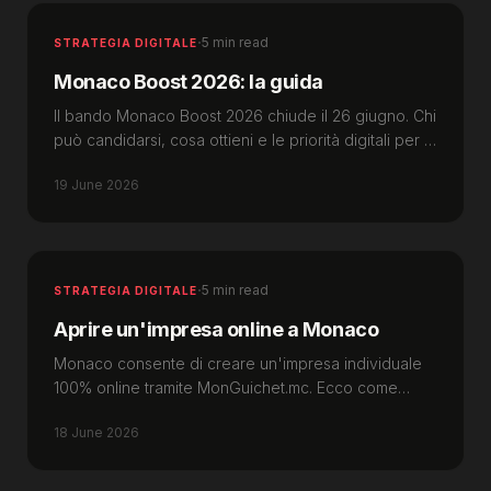
·
5 min read
STRATEGIA DIGITALE
Monaco Boost 2026: la guida
Il bando Monaco Boost 2026 chiude il 26 giugno. Chi
può candidarsi, cosa ottieni e le priorità digitali per la
tua nuova impresa a Monaco.
19 June 2026
·
5 min read
STRATEGIA DIGITALE
Aprire un'impresa online a Monaco
Monaco consente di creare un'impresa individuale
100% online tramite MonGuichet.mc. Ecco come
funziona la procedura nel 2026 e come prepararla.
18 June 2026