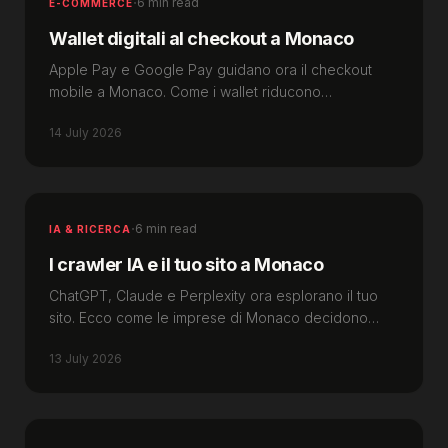
·
6 min read
E-COMMERCE
Wallet digitali al checkout a Monaco
Apple Pay e Google Pay guidano ora il checkout
mobile a Monaco. Come i wallet riducono
l'abbandono del carrello nell'e-commerce di lusso.
14 July 2026
·
6 min read
IA & RICERCA
I crawler IA e il tuo sito a Monaco
ChatGPT, Claude e Perplexity ora esplorano il tuo
sito. Ecco come le imprese di Monaco decidono
cosa l'IA legge, cita e ignora.
13 July 2026