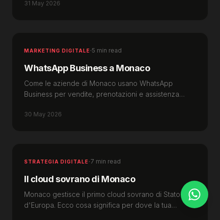
31 May 2026
conformi.
·
5 min read
MARKETING DIGITALE
WhatsApp Business a Monaco
Come le aziende di Monaco usano WhatsApp
Business per vendite, prenotazioni e assistenza
clienti — configurazione, automazione e privacy.
30 May 2026
·
7 min read
STRATEGIA DIGITALE
Il cloud sovrano di Monaco
Monaco gestisce il primo cloud sovrano di Stato
d'Europa. Ecco cosa significa per dove la tua
azienda a Monaco ospita i propri dati.