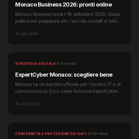
Monaco Business 2026: pronti online
Monaco Business torna il 18 settembre 2026. Guida
pratica per preparare sito, raccolta contatti e follow-
up prima del giorno dell'evento a Monaco.
31 July 2026
·
6 min read
STRATEGIA DIGITALE
ExpertCyber Monaco: scegliere bene
Monaco ha un marchio ufficiale per i fornitori IT e di
cybersicurezza. Ecco come funziona ExpertCyber
Monaco e come usarlo quando scegliete.
30 July 2026
·
6 min read
CONFORMITÀ E PROTEZIONE DEI DATI