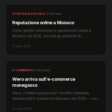
·
6 min read
STRATEGIA DIGITALE
Reputazione online a Monaco
Come gestire recensioni e reputazione online a
Monaco nel 2026, ora che gli assistenti IA
riassumono ciò che i clienti dicono di te.
11 June 2026
·
6 min read
E-COMMERCE
Wero arriva sull'e-commerce
monegasco
Wero, il wallet europeo per i bonifici istantanei,
debutta nell'e-commerce francese nel 2026 — cosa
cambia per i negozi online a Monaco.
10 June 2026