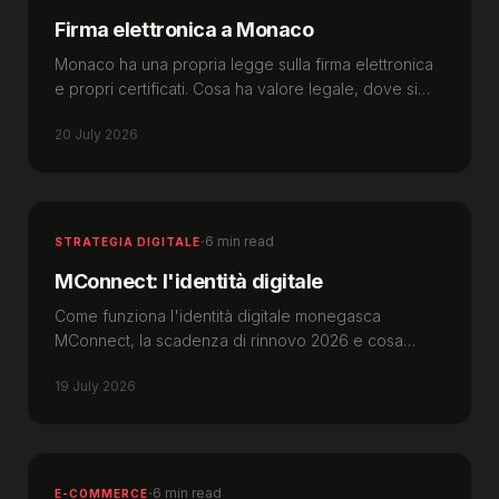
Firma elettronica a Monaco
Monaco ha una propria legge sulla firma elettronica
e propri certificati. Cosa ha valore legale, dove si
ferma eIDAS e perché conta la scadenza 2026.
20 July 2026
·
6 min read
STRATEGIA DIGITALE
MConnect: l'identità digitale
Come funziona l'identità digitale monegasca
MConnect, la scadenza di rinnovo 2026 e cosa
possono costruirci sopra le imprese di Monaco.
19 July 2026
·
6 min read
E-COMMERCE