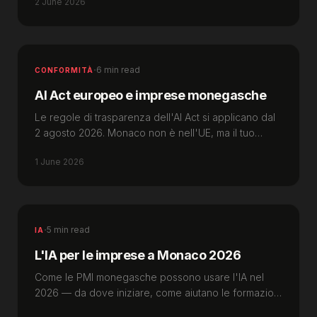
2 June 2026
·
6 min read
CONFORMITÀ
AI Act europeo e imprese monegasche
Le regole di trasparenza dell'AI Act si applicano dal
2 agosto 2026. Monaco non è nell'UE, ma il tuo
chatbot può rientrare nell'ambito.
1 June 2026
·
5 min read
IA
L'IA per le imprese a Monaco 2026
Come le PMI monegasche possono usare l'IA nel
2026 — da dove iniziare, come aiutano le formazioni
gratuite di Extended Monaco e come restare