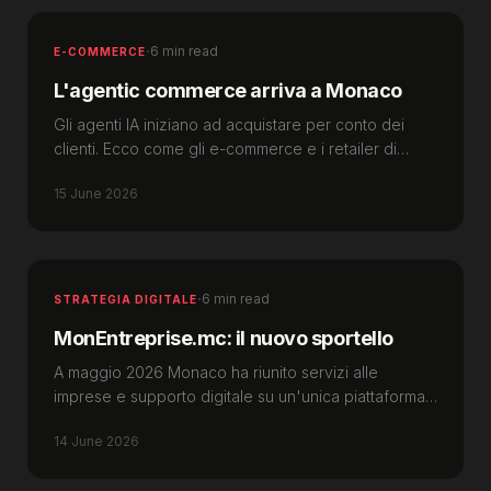
·
6 min read
E-COMMERCE
L'agentic commerce arriva a Monaco
Gli agenti IA iniziano ad acquistare per conto dei
clienti. Ecco come gli e-commerce e i retailer di
lusso di Monaco devono prepararsi nel 2026.
15 June 2026
·
6 min read
STRATEGIA DIGITALE
MonEntreprise.mc: il nuovo sportello
A maggio 2026 Monaco ha riunito servizi alle
imprese e supporto digitale su un'unica piattaforma,
MonEntreprise.mc. Cosa contiene e come usarla.
14 June 2026