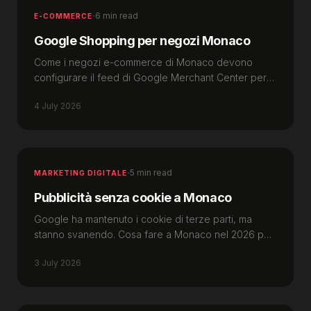
·
6 min read
E-COMMERCE
Google Shopping per negozi Monaco
Come i negozi e-commerce di Monaco devono
configurare il feed di Google Merchant Center per
AI Mode, Gemini e le schede gratuite nel 2026.
4 July 2026
·
5 min read
MARKETING DIGITALE
Pubblicità senza cookie a Monaco
Google ha mantenuto i cookie di terze parti, ma
stanno svanendo. Cosa fare a Monaco nel 2026 per
preservare targeting e misurazione delle campagne.
3 July 2026