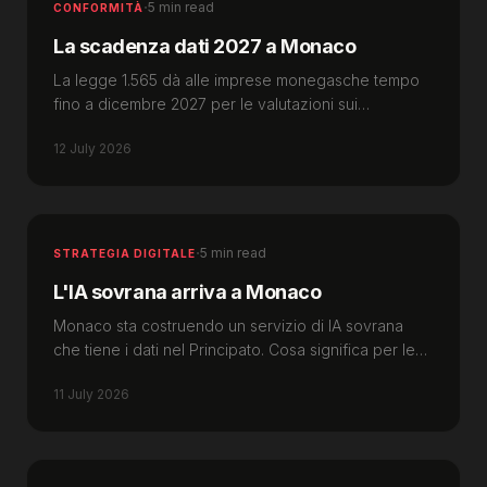
·
5 min read
CONFORMITÀ
La scadenza dati 2027 a Monaco
La legge 1.565 dà alle imprese monegasche tempo
fino a dicembre 2027 per le valutazioni sui
trattamenti ad alto rischio. Ecco come prepararsi.
12 July 2026
·
5 min read
STRATEGIA DIGITALE
L'IA sovrana arriva a Monaco
Monaco sta costruendo un servizio di IA sovrana
che tiene i dati nel Principato. Cosa significa per le
imprese monegasche e quando conta.
11 July 2026