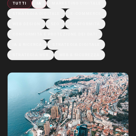
TUTTI
IA
MARKETING DIGITALE
STRATEGIA DIGITALE
E-COMMERCE
WEB DESIGN
SEO
CONFORMITÀ
CONFORMITÀ E PROTEZIONE DEI DATI
IA & RICERCA
STRATEGIA DIGITALE
STRATEGIA WEB
WEB & SICUREZZA