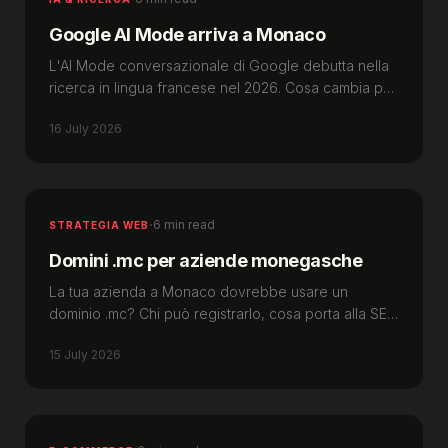
Google AI Mode arriva a Monaco
L'AI Mode conversazionale di Google debutta nella
ricerca in lingua francese nel 2026. Cosa cambia per
le imprese di Monaco — e come restare visibili.
16 July 2026
·
6 min read
STRATEGIA WEB
Domini .mc per aziende monegasche
La tua azienda a Monaco dovrebbe usare un
dominio .mc? Chi può registrarlo, cosa porta alla SEO
e quando il .com resta la scelta migliore.
15 July 2026