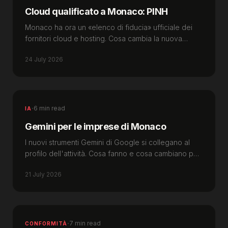
Cloud qualificato a Monaco: PINH
Monaco ha ora un «elenco di fiducia» ufficiale dei
fornitori cloud e hosting. Cosa cambia la nuova
qualifica PINH nella scelta del vostro fornitore.
24 July 2026
·
6 min read
IA
Gemini per le imprese di Monaco
I nuovi strumenti Gemini di Google si collegano al
profilo dell'attività. Cosa fanno e cosa cambiano per
le imprese di Monaco nel 2026.
21 July 2026
·
7 min read
CONFORMITÀ