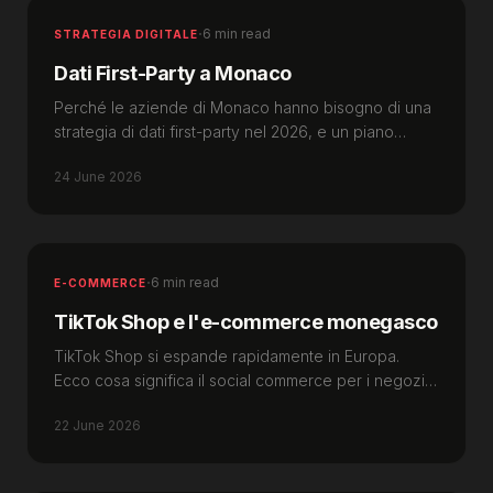
·
6 min read
STRATEGIA DIGITALE
Dati First-Party a Monaco
Perché le aziende di Monaco hanno bisogno di una
strategia di dati first-party nel 2026, e un piano
concreto per raccoglierli e usarli in modo conforme.
24 June 2026
·
6 min read
E-COMMERCE
TikTok Shop e l'e-commerce monegasco
TikTok Shop si espande rapidamente in Europa.
Ecco cosa significa il social commerce per i negozi e
i brand di lusso di Monaco nel 2026.
22 June 2026