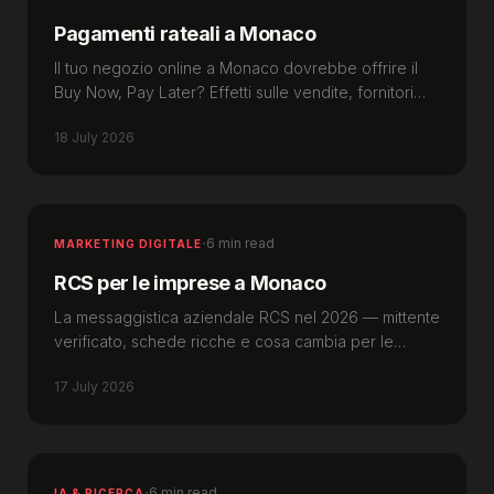
Pagamenti rateali a Monaco
Il tuo negozio online a Monaco dovrebbe offrire il
Buy Now, Pay Later? Effetti sulle vendite, fornitori
disponibili e la novità normativa del 2026.
18 July 2026
·
6 min read
MARKETING DIGITALE
RCS per le imprese a Monaco
La messaggistica aziendale RCS nel 2026 — mittente
verificato, schede ricche e cosa cambia per le
imprese a Monaco che già usano SMS e WhatsApp.
17 July 2026
·
6 min read
IA & RICERCA