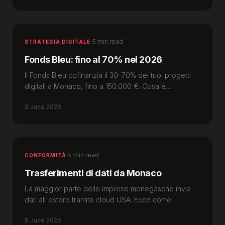
·
5 min read
STRATEGIA DIGITALE
Fonds Bleu: fino al 70% nel 2026
Il Fonds Bleu cofinanzia il 30–70% dei tuoi progetti
digitali a Monaco, fino a 150.000 €. Cosa è
ammissibile nel 2026 e come fare domanda.
9 June 2026
·
5 min read
CONFORMITÀ
Trasferimenti di dati da Monaco
La maggior parte delle imprese monegasche invia
dati all'estero tramite cloud USA. Ecco come
funziona secondo la legge 1.565 e l'APDP.
8 June 2026