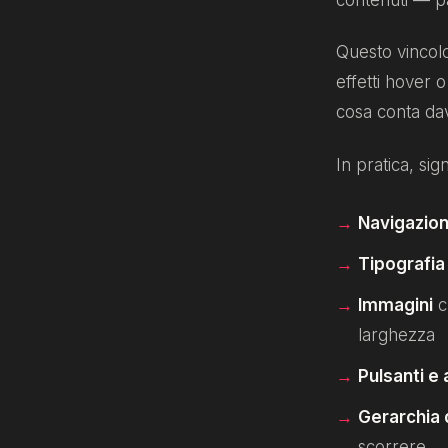
Questo vincolo
effetti hover
cosa conta dav
In pratica, sign
Navigazio
Tipografia
Immagini
c
larghezza
Pulsanti e 
Gerarchia 
scorrere