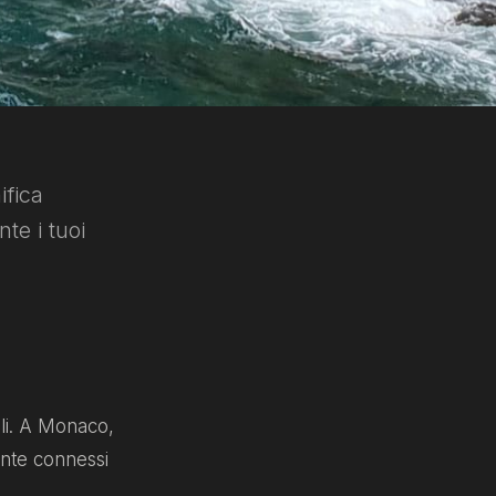
ifica
te i tuoi
ili. A Monaco,
mente connessi