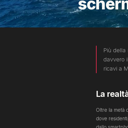
scher
Più della 
davvero i
ricavi a 
La realt
Oltre la metà 
dove residenti,
dallo smartph