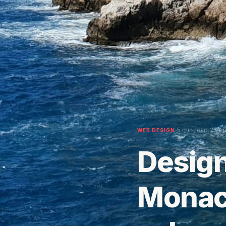
·
·
5 min read
25 Ap
WEB DESIGN
Design
Monac