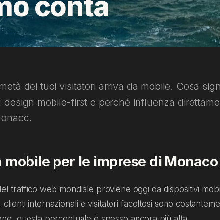
mo conta
metà dei tuoi visitatori arriva da mobile. Cosa sign
l design mobile-first e perché influenza direttamen
Monaco.
à mobile per le imprese di Monaco
del traffico web mondiale proviene oggi da dispositivi mob
 clienti internazionali e visitatori facoltosi sono costante
one, questa percentuale è spesso ancora più alta.