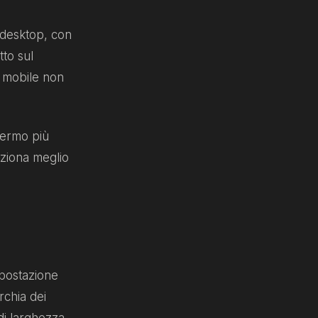
 desktop, con
tto sul
a mobile non
chermo più
unziona meglio
mpostazione
rchia dei
i larghezza.