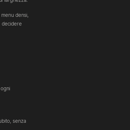
a menu densi,
a decidere
)
 ogni
ubito, senza