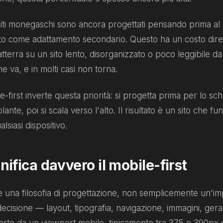
siti monegaschi sono ancora progettati pensando prima al
tato come adattamento secondario. Questo ha un costo dire
atterra su un sito lento, disorganizzato o poco leggibile d
e va, e in molti casi non torna.
le-first inverte questa priorità: si progetta prima per lo s
lante, poi si scala verso l'alto. Il risultato è un sito che f
alsiasi dispositivo.
nifica davvero il mobile-first
t è una filosofia di progettazione, non semplicemente un'i
decisione — layout, tipografia, navigazione, immagini, gera
rte da un viewport mobile, tipicamente tra 375 e 390px d