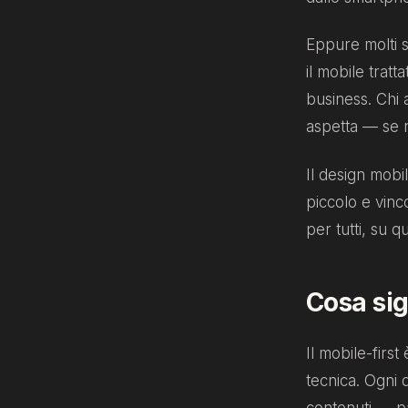
Eppure molti 
il mobile trat
business. Chi 
aspetta — se n
Il design mobi
piccolo e vinco
per tutti, su qu
Cosa sig
Il mobile-firs
tecnica. Ogni 
contenuti — pa