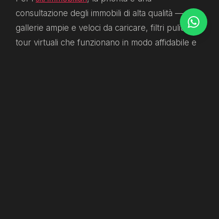
consultazione degli immobili di alta qualità —
gallerie ampie e veloci da caricare, filtri puliti,
tour virtuali che funzionano in modo affidabile e
canali di contatto discreti che rispettano la
privacy dell'acquirente.
Per i
siti di yachting
, la priorità è la profondità del
contenuto — specifiche, layout, disponibilità per
il charter — combinata con un caricamento
rapido delle immagini sui dispositivi usati in mare
o in viaggio.
Per i
siti di gestione patrimoniale
, la priorità è
sobrietà e autorevolezza. Less is more. Il sito
deve trasmettere competenza e discrezione.