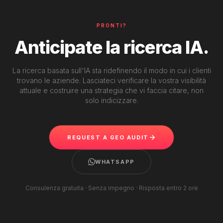
PRONTI?
Anticipate la ricerca IA.
La ricerca basata sull'IA sta ridefinendo il modo in cui i clienti
trovano le aziende. Lasciateci verificare la vostra visibilità
attuale e costruire una strategia che vi faccia citare, non
solo indicizzare.
REQUEST A GEO AUDIT
WHATSAPP
Consulenza gratuita · Senza impegno · Risposta entro 2 ore