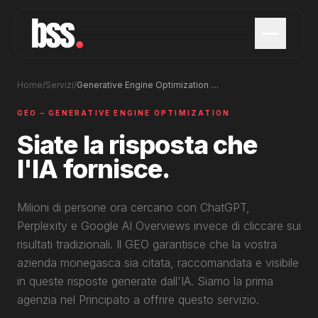
Home
/
Servizi
/
Generative Engine Optimization (GEO) Monaco \u2013 AI Search Visibility
GEO – GENERATIVE ENGINE OPTIMIZATION
Siate la risposta che
l'IA fornisce.
Milioni di persone ora cercano con ChatGPT,
Perplexity e Google AI Overviews invece di cliccare sui
risultati tradizionali. Il GEO garantisce che la vostra
azienda monegasca sia citata, raccomandata e visibile
in queste risposte generate dall'IA. Siamo la prima
agenzia nel Principato a offrire questo servizio.