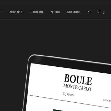
te
Über uns
Arbeiten
Preise
Services
KI
Blog