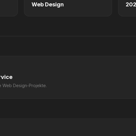
Web Design
20
rvice
e Web Design-Projekte.