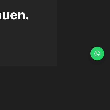
auen.
WEB DEVELOPMENT
·
FRAMER
Homelux Monaco