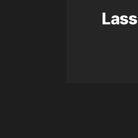
Lass
WEITERE PROJEKTE
Ähnliche Arbeiten
WEB DESIGN
·
WORDPRESS
Univerre Monaco