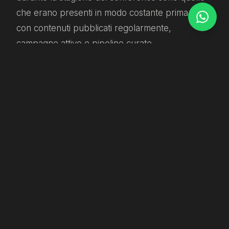
che erano presenti in modo costante prima —
con contenuti pubblicati regolarmente,
campagne attive e pipeline curate.
Gli strumenti di
automazione AI
permettono
anche a team piccoli di fare molto di più:
sequenze di follow-up automatizzate, calendari
editoriali, outreach assistito dall'AI. Un
chatbot AI
sul tuo sito può qualificare le richieste in entrata
anche mentre sei occupato all'evento.
Non hai bisogno di una struttura grande — hai
bisogno dell'infrastruttura giusta.
Dopo il summit: trasformare le