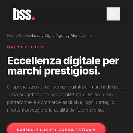
Home
/
Servizi
/
Luxury Digital Agency Monaco – Premium Brand Services
MARCHI DI LUSSO
Eccellenza digitale per
marchi prestigiosi.
Ci specializziamo nei servizi digitali per marchi di lusso.
Dalla progettazione personalizzata di siti web alle
piattaforme e-commerce esclusive, ogni dettaglio
riflette il prestigio e la qualità del tuo marchio.
SCHEDULE LUXURY CONSULTATION