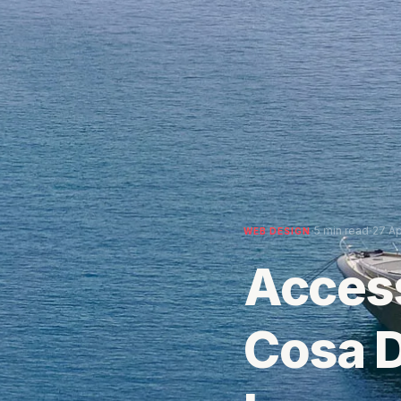
·
·
5 min read
27 Ap
WEB DESIGN
Access
Cosa D