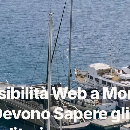
ril 2026
ibilità Web a Mo
evono Sapere gli