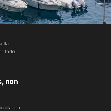
sulla
r farlo
s, non
 alla lista