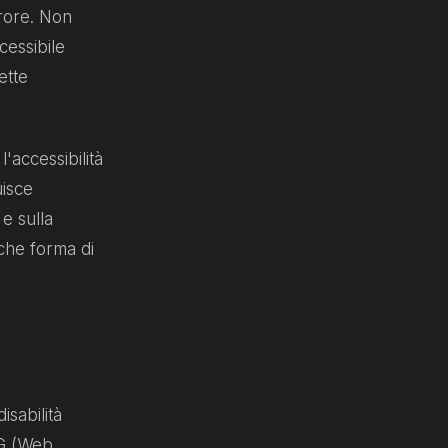
rrore. Non
cessibile
ette
l'accessibilità
uisce
e sulla
che forma di
isabilità
CAG (Web