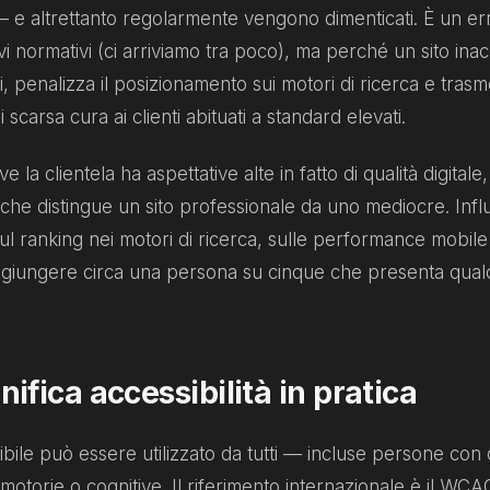
 — e altrettanto regolarmente vengono dimenticati. È un e
vi normativi (ci arriviamo tra poco), ma perché un sito inac
i, penalizza il posizionamento sui motori di ricerca e trasm
scarsa cura ai clienti abituati a standard elevati.
la clientela ha aspettative alte in fatto di qualità digitale, 
ò che distingue un sito professionale da uno mediocre. Infl
ul ranking nei motori di ricerca, sulle performance mobile 
aggiungere circa una persona su cinque che presenta qual
nifica accessibilità in pratica
ibile può essere utilizzato da tutti — incluse persone con d
e, motorie o cognitive. Il riferimento internazionale è il W