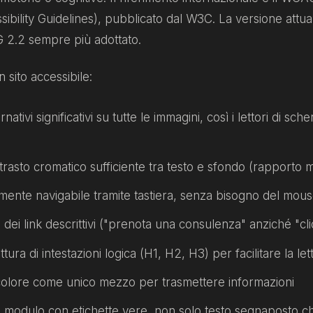
ibility Guidelines), pubblicato dal W3C. La versione att
 2.2 sempre più adottato.
 sito accessibile:
ernativi significativi su tutte le immagini, così i lettori di 
rasto cromatico sufficiente tra testo e sfondo (rapporto m
ente navigabile tramite tastiera, senza bisogno del mou
ti dei link descrittivi ("prenota una consulenza" anziché "cl
tura di intestazioni logica (H1, H2, H3) per facilitare la let
colore come unico mezzo per trasmettere informazioni
 modulo con etichette vere, non solo testo segnaposto ch