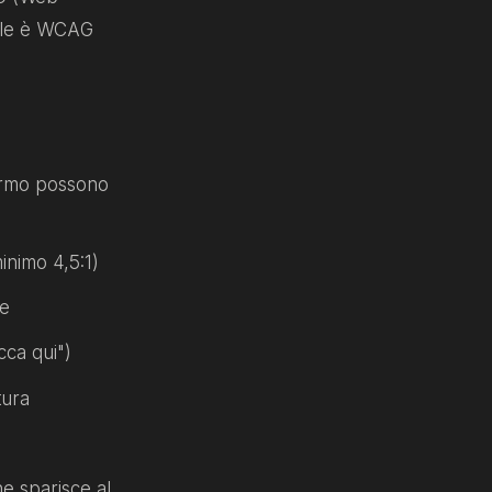
uale è WCAG
schermo possono
inimo 4,5:1)
se
icca qui")
tura
e sparisce al