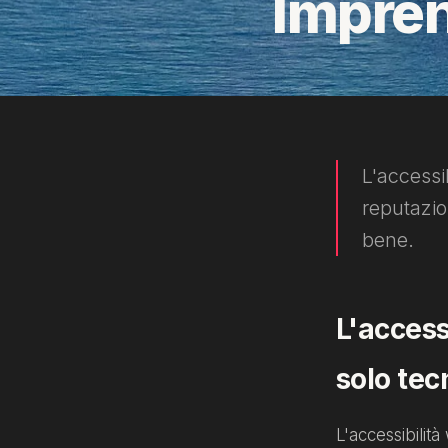
Impren
L'accessi
reputazi
bene.
L'access
solo tec
L'accessibilit