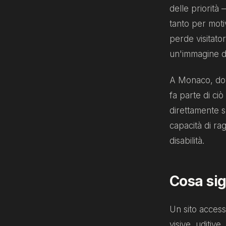
delle priorità
tanto per moti
perde visitator
un'immagine di 
A Monaco, dove 
fa parte di ci
direttamente s
capacità di r
disabilità.
Cosa sig
Un sito access
visive, uditiv