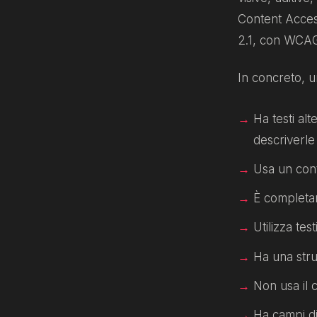
Content Access
2.1, con WCAG
In concreto, un
Ha testi alt
descriverle
Usa un cont
È completam
Utilizza tes
Ha una strut
Non usa il 
Ha campi di