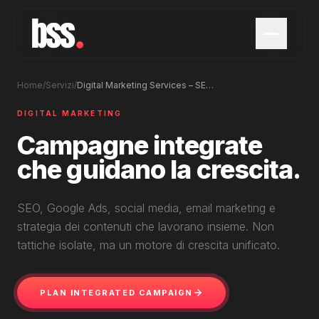
Home
/
Servizi
/
Digital Marketing Services – SEO, Ads, Social & Email
DIGITAL MARKETING
Campagne integrate
che guidano la crescita.
SEO, Google Ads, social media, email marketing e
strategia dei contenuti che lavorano insieme. Non
tattiche isolate, ma un motore di crescita unificato.
PLAN INTEGRATED CAMPAIGN